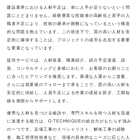
建設業界における人材不足は、単に人手が足りないという問
題にとどまりません。経験豊富な技能者の高齢化と若手の入
職者不足により、技術の継承が困難になっているという構造
的な問題を抱えています。この状況下で、質の高い人材を安
定的に確保することは、プロジェクトの成否を左右する重要
な要素となっています。
提供サービスは、人材派遣、職業紹介、紹介予定派遣、請
負、コンサルティングと多岐にわたり、お客様のお困りごと
に合ったヒアリングを徹底します。最適な人選からご提案、
さらには就業後のフォローまで承ることで、質の高い人材を
安定的に供給し、人員不足による作業の遅延を防ぎ、工期短
縮を側面からサポートします。
優秀な人材を見つける秘訣や、専門スキルを持つ人材を迅速
に派遣する能力は、O-TECHNIQUEの総合力がもたらす強み
の一つです。足場工事のスペシャリスト、解体工事の経験
者、施工管理技術者など、現場の具体的なニーズに応じた人