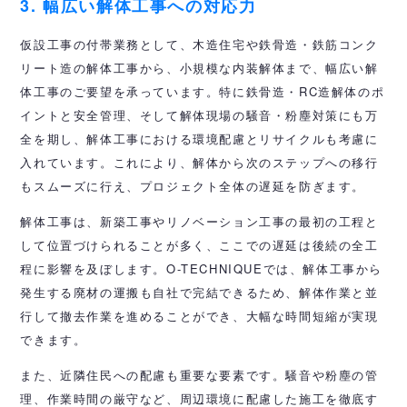
3. 幅広い解体工事への対応力
仮設工事の付帯業務として、木造住宅や鉄骨造・鉄筋コンク
リート造の解体工事から、小規模な内装解体まで、幅広い解
体工事のご要望を承っています。特に鉄骨造・RC造解体のポ
イントと安全管理、そして解体現場の騒音・粉塵対策にも万
全を期し、解体工事における環境配慮とリサイクルも考慮に
入れています。これにより、解体から次のステップへの移行
もスムーズに行え、プロジェクト全体の遅延を防ぎます。
解体工事は、新築工事やリノベーション工事の最初の工程と
して位置づけられることが多く、ここでの遅延は後続の全工
程に影響を及ぼします。O-TECHNIQUEでは、解体工事から
発生する廃材の運搬も自社で完結できるため、解体作業と並
行して撤去作業を進めることができ、大幅な時間短縮が実現
できます。
また、近隣住民への配慮も重要な要素です。騒音や粉塵の管
理、作業時間の厳守など、周辺環境に配慮した施工を徹底す