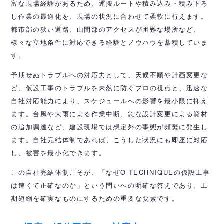
富な現場経験があるため、運搬ルートや積み込み・積み下ろ
し作業の最適化を、現場の状況に合わせて柔軟に行えます。
都市部の狭い道路、山間部のアクセスが困難な場所など、
様々な立地条件に対応できる経験とノウハウを蓄積していま
す。
予期せぬトラブルへの対応力として、天候不順や計画変更な
ど、仮設工事のトラブルを未然に防ぐプロの視点と、迅速な
自社対応能力により、スケジュールへの影響を最小限に抑え
ます。台風や大雨による作業中断、急な設計変更による資材
の追加調達など、建設現場では想定外の事態が頻繁に発生し
ます。自社完結体制であれば、こうした状況にも即座に対応
し、被害を最小化できます。
この自社完結体制こそが、「なぜO-TECHNIQUEの仮設工事
は速くて正確なのか」という問いへの明確な答えであり、工
期短縮を確実なものにするための重要な要素です。