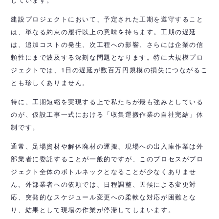
建設プロジェクトにおいて、予定された工期を遵守すること
は、単なる約束の履行以上の意味を持ちます。工期の遅延
は、追加コストの発生、次工程への影響、さらには企業の信
頼性にまで波及する深刻な問題となります。特に大規模プロ
ジェクトでは、1日の遅延が数百万円規模の損失につながるこ
とも珍しくありません。
特に、工期短縮を実現する上で私たちが最も強みとしている
のが、仮設工事一式における「収集運搬作業の自社完結」体
制です。
通常、足場資材や解体廃材の運搬、現場への出入庫作業は外
部業者に委託することが一般的ですが、このプロセスがプロ
ジェクト全体のボトルネックとなることが少なくありませ
ん。外部業者への依頼では、日程調整、天候による変更対
応、突発的なスケジュール変更への柔軟な対応が困難とな
り、結果として現場の作業が停滞してしまいます。