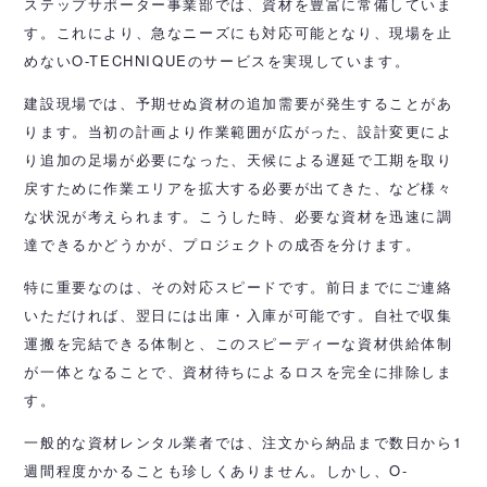
ステップサポーター事業部では、資材を豊富に常備していま
す。これにより、急なニーズにも対応可能となり、現場を止
めないO-TECHNIQUEのサービスを実現しています。
建設現場では、予期せぬ資材の追加需要が発生することがあ
ります。当初の計画より作業範囲が広がった、設計変更によ
り追加の足場が必要になった、天候による遅延で工期を取り
戻すために作業エリアを拡大する必要が出てきた、など様々
な状況が考えられます。こうした時、必要な資材を迅速に調
達できるかどうかが、プロジェクトの成否を分けます。
特に重要なのは、その対応スピードです。前日までにご連絡
いただければ、翌日には出庫・入庫が可能です。自社で収集
運搬を完結できる体制と、このスピーディーな資材供給体制
が一体となることで、資材待ちによるロスを完全に排除しま
す。
一般的な資材レンタル業者では、注文から納品まで数日から1
週間程度かかることも珍しくありません。しかし、O-