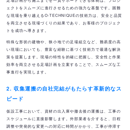
足場計画から施工までを一貫サポートできる体制は、プロジ
ェクトをスムーズに進行させるための強力な基盤です。困難
な現場を乗り越えるO-TECHNIQUEの技術力は、安全と品質
を両立させる現場づくりの結果であり、お客様のプロジェク
トを成功へ導きます。
特殊な形状の建物や、狭小地での足場組立など、難易度の高
い現場においても、豊富な経験に基づく技術力で最適な解決
策を提案します。現場の特性を的確に把握し、安全性と作業
効率を両立させる足場計画を立案することで、スムーズな工
事進行を実現します。
2. 収集運搬の自社完結がもたらす革新的なス
ピード
仮設工事において、資材の出入庫や撤去後の運搬は、工事の
スケジュールに直接影響します。外部業者を介すると、日程
調整や突発的な変更への対応に時間がかかり、工事が停滞す