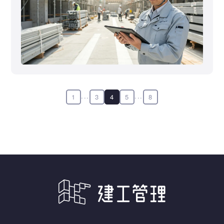
...
...
1
3
4
5
8